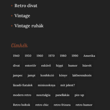
Retro divat
Vintage
Vintage ruhák
Címkék
1940
1950
1960
1970
1980
1990
Amerika
divat
enteriőr
esküvő
hippi
humor
húsvét
jampec
jampi
konfekció
könyv
lakberendezés
lázadó fiatalok
miniszoknya
mit jelent?
modern retro
nosztalgia
panellakás
pin-up
Retro boltok
retro chic
retro frizura
retro humor