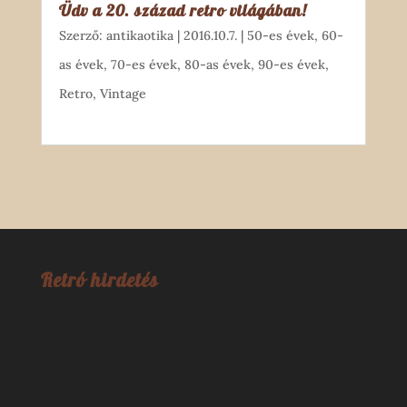
Üdv a 20. század retro világában!
Szerző:
antikaotika
|
2016.10.7.
|
50-es évek
,
60-
as évek
,
70-es évek
,
80-as évek
,
90-es évek
,
Retro
,
Vintage
Retró hirdetés