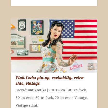
Pink Code: pin-up, rockabilly, retro
chic, vintage
Szerző:
antikaotika
|
2017.05.26.
|
40-es évek
,
50-es évek
,
60-as évek
,
70-es évek
,
Vintage
,
Vintage ruhák