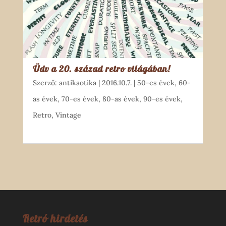
Üdv a 20. század retro világában!
Szerző:
antikaotika
|
2016.10.7.
|
50-es évek
,
60-
as évek
,
70-es évek
,
80-as évek
,
90-es évek
,
Retro
,
Vintage
Retró hirdetés