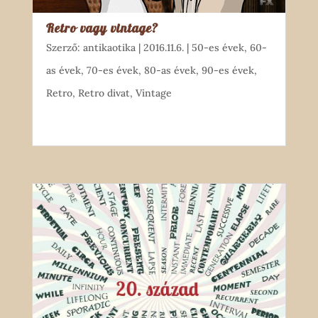
Retro vagy vintage?
Szerző:
antikaotika
|
2016.11.6.
|
50-es évek
,
60-
as évek
,
70-es évek
,
80-as évek
,
90-es évek
,
Retro
,
Retro divat
,
Vintage