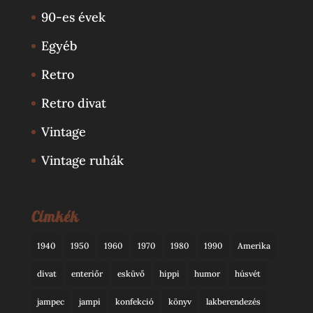
90-es évek
Egyéb
Retro
Retro divat
Vintage
Vintage ruhák
Címkék
1940
1950
1960
1970
1980
1990
Amerika
divat
enteriőr
esküvő
hippi
humor
húsvét
jampec
jampi
konfekció
könyv
lakberendezés