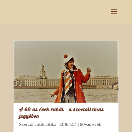
A 60-as évek ruhái – a szocializmus
jegyében
Szerző:
antikaotika
|
2016.12.7.
|
60-as évek
,