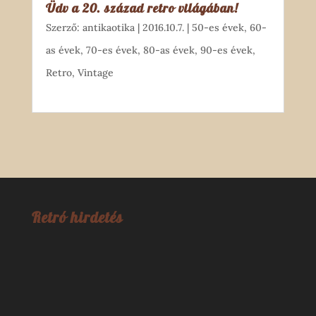
Üdv a 20. század retro világában!
Szerző:
antikaotika
|
2016.10.7.
|
50-es évek
,
60-
as évek
,
70-es évek
,
80-as évek
,
90-es évek
,
Retro
,
Vintage
Retró hirdetés