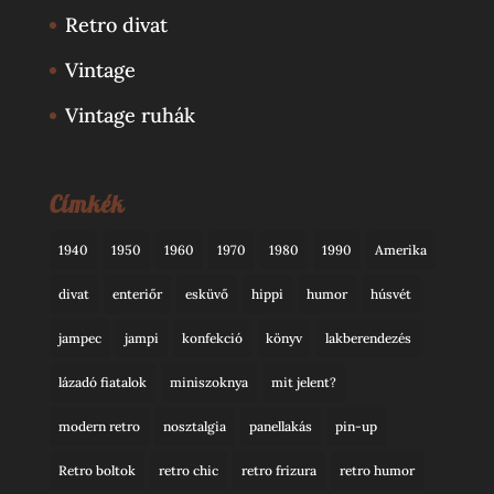
Retro divat
Vintage
Vintage ruhák
Címkék
1940
1950
1960
1970
1980
1990
Amerika
divat
enteriőr
esküvő
hippi
humor
húsvét
jampec
jampi
konfekció
könyv
lakberendezés
lázadó fiatalok
miniszoknya
mit jelent?
modern retro
nosztalgia
panellakás
pin-up
Retro boltok
retro chic
retro frizura
retro humor