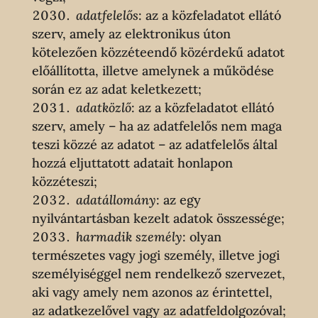
adatfelelős
: az a közfeladatot ellátó
szerv, amely az elektronikus úton
kötelezően közzéteendő közérdekű adatot
előállította, illetve amelynek a működése
során ez az adat keletkezett;
adatközlő
: az a közfeladatot ellátó
szerv, amely – ha az adatfelelős nem maga
teszi közzé az adatot – az adatfelelős által
hozzá eljuttatott adatait honlapon
közzéteszi;
adatállomány
: az egy
nyilvántartásban kezelt adatok összessége;
harmadik személy
: olyan
természetes vagy jogi személy, illetve jogi
személyiséggel nem rendelkező szervezet,
aki vagy amely nem azonos az érintettel,
az adatkezelővel vagy az adatfeldolgozóval;