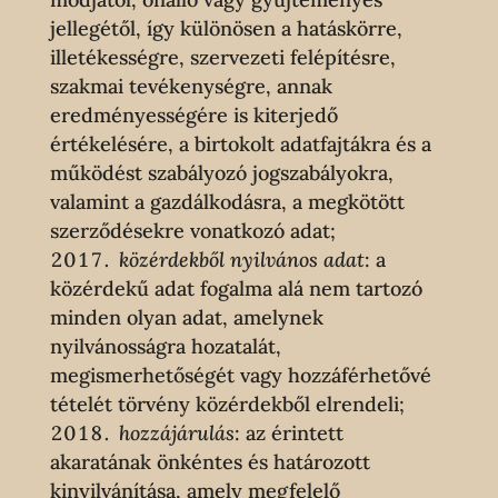
jellegétől, így különösen a hatáskörre,
illetékességre, szervezeti felépítésre,
szakmai tevékenységre, annak
eredményességére is kiterjedő
értékelésére, a birtokolt adatfajtákra és a
működést szabályozó jogszabályokra,
valamint a gazdálkodásra, a megkötött
szerződésekre vonatkozó adat;
közérdekből nyilvános adat
: a
közérdekű adat fogalma alá nem tartozó
minden olyan adat, amelynek
nyilvánosságra hozatalát,
megismerhetőségét vagy hozzáférhetővé
tételét törvény közérdekből elrendeli;
hozzájárulás
: az érintett
akaratának önkéntes és határozott
kinyilvánítása, amely megfelelő