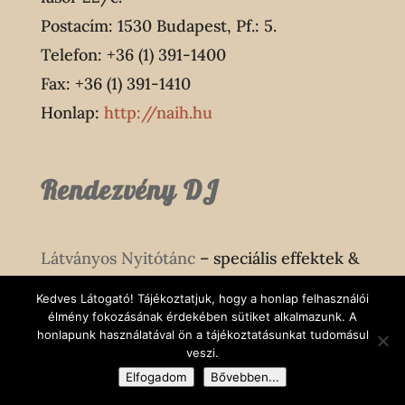
Postacím: 1530 Budapest, Pf.: 5.
Telefon: +36 (1) 391-1400
Fax: +36 (1) 391-1410
Honlap:
http://naih.hu
Rendezvény DJ
Látványos Nyitótánc
– speciális effektek &
esküvői nyitótánc
Kedves Látogató! Tájékoztatjuk, hogy a honlap felhasználói
élmény fokozásának érdekében sütiket alkalmazunk. A
honlapunk használatával ön a tájékoztatásunkat tudomásul
Rendezvény DJ
– a zenei hangulat
veszi.
felelősei
Elfogadom
Bővebben...