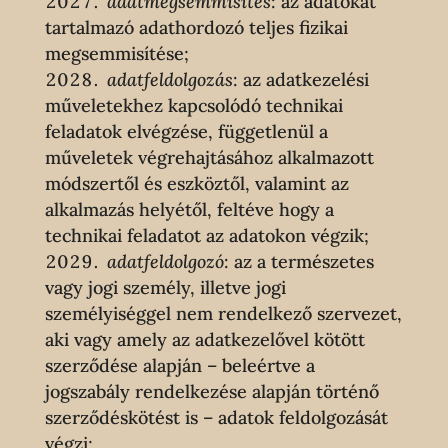
adatmegsemmisítés
: az adatokat
tartalmazó adathordozó teljes fizikai
megsemmisítése;
adatfeldolgozás
: az adatkezelési
műveletekhez kapcsolódó technikai
feladatok elvégzése, függetlenül a
műveletek végrehajtásához alkalmazott
módszertől és eszköztől, valamint az
alkalmazás helyétől, feltéve hogy a
technikai feladatot az adatokon végzik;
adatfeldolgozó
: az a természetes
vagy jogi személy, illetve jogi
személyiséggel nem rendelkező szervezet,
aki vagy amely az adatkezelővel kötött
szerződése alapján – beleértve a
jogszabály rendelkezése alapján történő
szerződéskötést is – adatok feldolgozását
végzi;