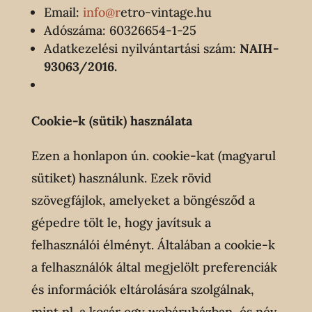
Email:
info@r
etro-vintage.hu
Adószáma: 60326654-1-25
Adatkezelési nyilvántartási szám:
NAIH-
93063/2016.
Cookie-k (sütik) használata
Ezen a honlapon ún. cookie-kat (magyarul
sütiket) használunk. Ezek rövid
szövegfájlok, amelyeket a böngésződ a
gépedre tölt le, hogy javítsuk a
felhasználói élményt. Általában a cookie-k
a felhasználók által megjelölt preferenciák
és információk eltárolására szolgálnak,
mint pl. a kosár egy webáruházban, és név