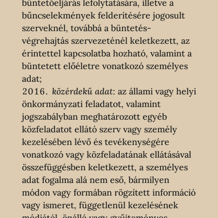
büntetőeljárás lefolytatására, illetve a
bűncselekmények felderítésére jogosult
szerveknél, továbbá a büntetés-
végrehajtás szervezeténél keletkezett, az
érintettel kapcsolatba hozható, valamint a
büntetett előéletre vonatkozó személyes
adat;
közérdekű adat
: az állami vagy helyi
önkormányzati feladatot, valamint
jogszabályban meghatározott egyéb
közfeladatot ellátó szerv vagy személy
kezelésében lévő és tevékenységére
vonatkozó vagy közfeladatának ellátásával
összefüggésben keletkezett, a személyes
adat fogalma alá nem eső, bármilyen
módon vagy formában rögzített információ
vagy ismeret, függetlenül kezelésének
módjától, önálló vagy gyűjteményes