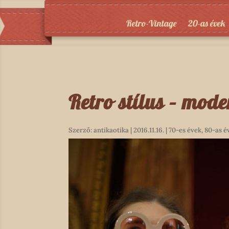
Retro-Vintage
20-as évek
Retro stílus – mode
Szerző:
antikaotika
|
2016.11.16.
|
70-es évek
,
80-as é