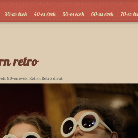
30-as évek
40-es évek
50-es évek
60-as évek
70-es év
rn retro
vek
,
90-es évek
,
Retro
,
Retro divat