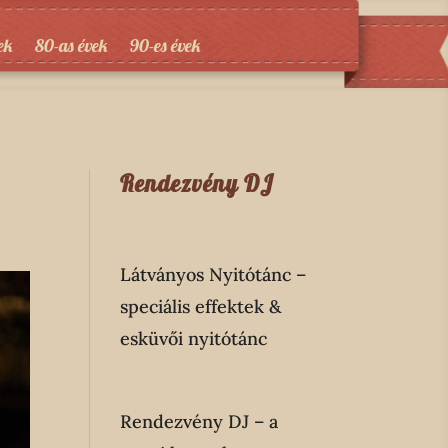
ek
80-as évek
90-es évek
Rendezvény DJ
Látványos Nyitótánc
–
speciális effektek &
esküvői nyitótánc
Rendezvény DJ
– a