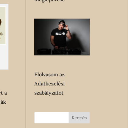
Elolvasom az
Adatkezelési
t a
szabályzatot
ják