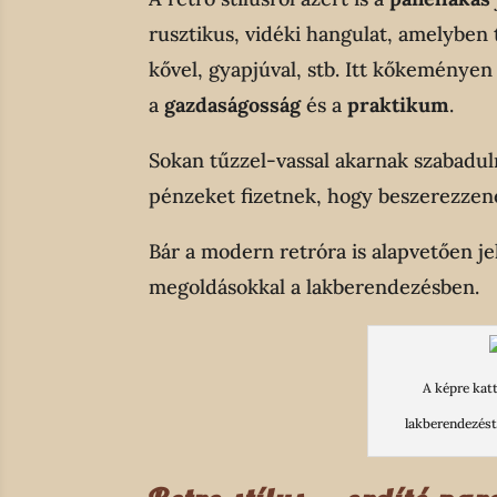
rusztikus, vidéki hangulat, amelyben t
kővel, gyapjúval, stb. Itt kőkeményen 
a
gazdaságosság
és a
praktikum
.
Sokan tűzzel-vassal akarnak szabadul
pénzeket fizetnek, hogy beszerezzen
Bár a modern retróra is alapvetően j
megoldásokkal a lakberendezésben.
A képre kat
lakberendezést