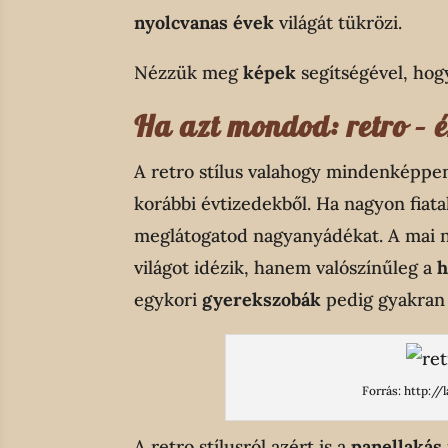
nyolcvanas évek
világát tükrözi.
Nézzük meg
képek
segítségével, hog
Ha azt mondod: retro – 
A retro stílus valahogy mindenképpe
korábbi évtizedekből. Ha nagyon fiatal
meglátogatod nagyanyádékat. A mai n
világot idézik, hanem valószínűleg a
h
egykori
gyerekszobák
pedig gyakra
Forrás: http:/
A retro stílusról azért is a
panellakás