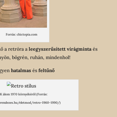
Forrás: chictopia.com
ő a retróra a
leegyszerűsített virágminta
és
önyön, bögrén, ruhán, mindenhol!
legyen
hatalmas
és
feltűnő
 álom 1970 környékéről (Forrás:
erendezes.hu/eletmod/retro-1960-1990/)