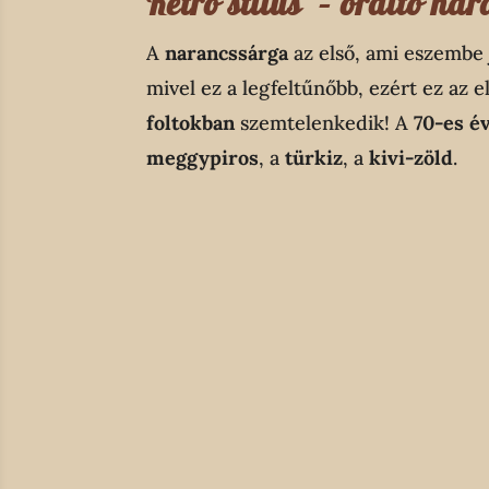
Retro stílus – ordító n
A
narancssárga
az első, ami eszembe 
mivel ez a legfeltűnőbb, ezért ez az 
foltokban
szemtelenkedik! A
70-es é
meggypiros
, a
türkiz
, a
kivi-zöld
.