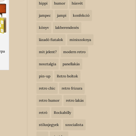
hippi
humor
húsvét
jampec
jampi
konfekció
könyv
lakberendezés
lázadó fiatalok
miniszoknya
epa
mit jelent?
modern retro
nosztalgia
panellakás
pin-up
Retro boltok
retro chic
retro frizura
retro humor
retro lakás
retró
Rockabilly
stílusjegyek
szocialista