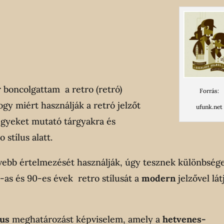
boncolgattam a retro (retró)
Forrás:
ogy miért használják a retró jelzőt
ufunk.net
egyeket mutató tárgyakra és
 stílus alatt.
ővebb értelmezését használják, úgy tesznek különbsége
0-as és 90-es évek retro stílusát a
modern
jelzővel lát
lus
meghatározást képviselem, amely a
hetvenes-