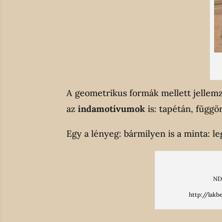
A geometrikus formák mellett jellemz
az
indamotívumok
is: tapétán, függ
Egy a lényeg: bármilyen is a minta: 
NDK
http://lakb