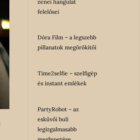
zenei hangulat
felelősei
Dóra Film
– a legszebb
pillanatok megörökítői
Time2selfie
– szelfigép
és instant emlékek
PartyRobot
– az
esküvői buli
t
legizgalmasabb
meglepetése