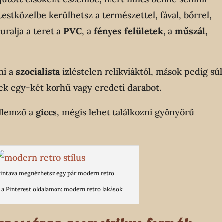
estközelbe kerülhetsz a természettel, fával, bőrrel,
uralja a teret a
PVC
, a
fényes felületek
, a
műszál,
ni a
szocialista
ízléstelen relikviáktól, mások pedig sú
ek egy-két korhű vagy eredeti darabot.
ellemző a
giccs
, mégis lehet találkozni gyönyörű
tintava megnézhetsz egy pár modern retro
 a Pinterest oldalamon: modern retro lakások