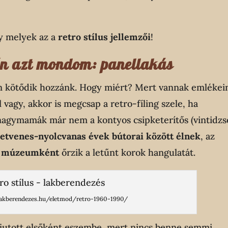
y melyek az a
retro stílus jellemzői
!
én azt mondom: panellakás
n kötődik hozzánk. Hogy miért? Mert vannak emlékei
 vagy, akkor is megcsap a retro-fíling szele, ha
agymamák már nem a kontyos csipketerítős (vintidzs
etvenes-nyolcvanas évek bútorai között élnek
, az
n
múzeumként
őrzik a letűnt korok hangulatát.
/lakberendezes.hu/eletmod/retro-1960-1990/
jutott elsőként eszembe, mert nincs benne semmi