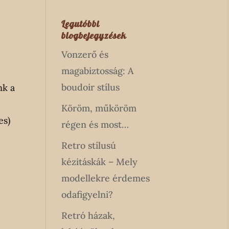
Legutóbbi
blogbejegyzések
Vonzerő és
magabiztosság: A
boudoir stílus
nk a
Köröm, műköröm
es)
régen és most…
Retro stílusú
kézitáskák – Mely
modellekre érdemes
odafigyelni?
Retró házak,