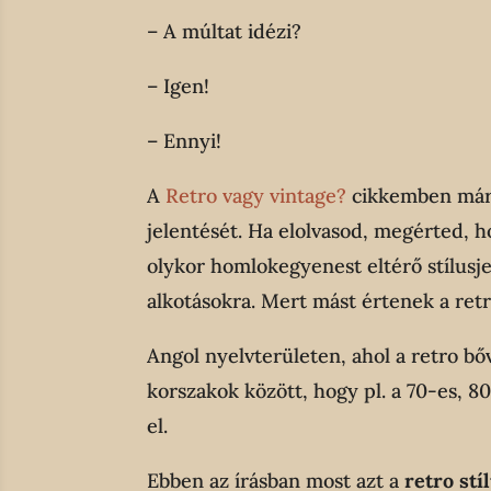
– A múltat idézi?
– Igen!
– Ennyi!
A
Retro vagy vintage?
cikkemben már 
jelentését. Ha elolvasod, megérted, h
olykor homlokegyenest eltérő stílusj
alkotásokra. Mert mást értenek a retro
Angol nyelvterületen, ahol a retro b
korszakok között, hogy pl. a 70-es, 8
el.
Ebben az írásban most azt a
retro stí