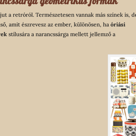
arancssárga geometrikus formák
jut a retróról. Természetesen vannak más színek is, d
első, amit észrevesz az ember, különösen, ha
óriási
vek
stílusára a narancssárga mellett jellemző a