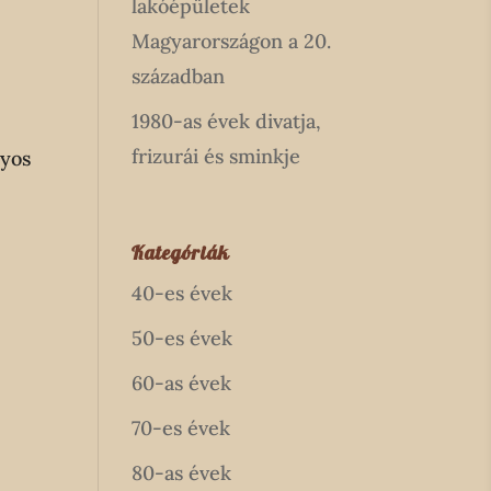
lakóépületek
Magyarországon a 20.
században
1980-as évek divatja,
frizurái és sminkje
lyos
Kategóriák
40-es évek
50-es évek
60-as évek
70-es évek
80-as évek