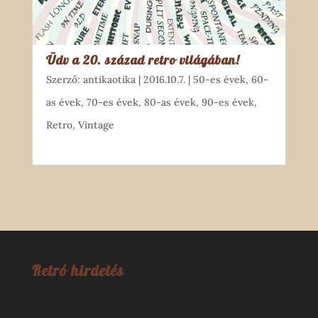
Üdv a 20. század retro világában!
Szerző:
antikaotika
|
2016.10.7.
|
50-es évek
,
60-
as évek
,
70-es évek
,
80-as évek
,
90-es évek
,
Retro
,
Vintage
Retró hirdetés