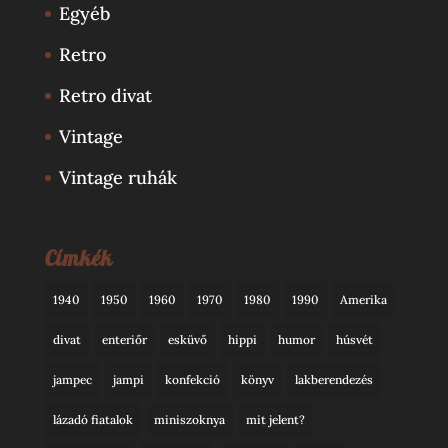
Egyéb
Retro
Retro divat
Vintage
Vintage ruhák
Címkék
1940
1950
1960
1970
1980
1990
Amerika
divat
enteriőr
esküvő
hippi
humor
húsvét
jampec
jampi
konfekció
könyv
lakberendezés
lázadó fiatalok
miniszoknya
mit jelent?