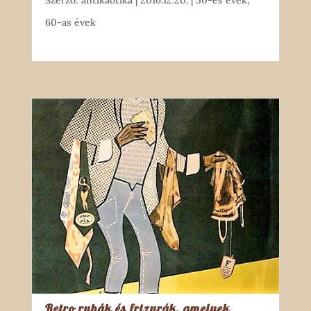
Szerző:
antikaotika
|
2016.12.20.
|
50-es évek
,
60-as évek
Retro ruhák és frizurák, amelyek