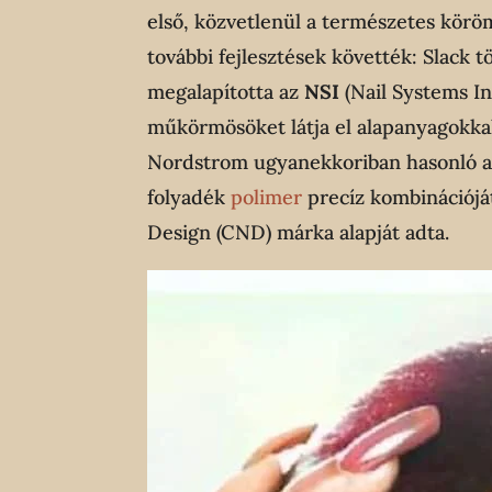
első, közvetlenül a természetes körö
további fejlesztések követték: Slack t
megalapította az
NSI
(Nail Systems In
műkörmösöket látja el alapanyagokkal
Nordstrom ugyanekkoriban hasonló ak
folyadék
polimer
precíz kombinációját
Design (CND) márka alapját adta.​