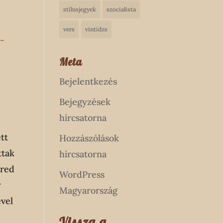
stílusjegyek
szocialista
vers
vintidzs
h-
Meta
Bejelentkezés
Bejegyzések
hírcsatorna
tt
Hozzászólások
ttak
hírcsatorna
Fred
WordPress
y
Magyarország
ével
Vissza a