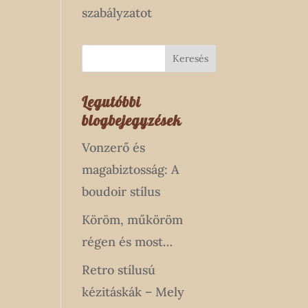
szabályzatot
Legutóbbi
blogbejegyzések
Vonzerő és
magabiztosság: A
boudoir stílus
Köröm, műköröm
régen és most…
Retro stílusú
kézitáskák – Mely