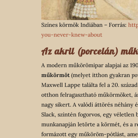
Színes körmök Indiában – Forrás:
htt
you-never-knew-about
Az akril (porcelán) műk
A modern műkörömipar alapjai az 190
műkörmöt
(melyet itthon gyakran
po
Maxwell Lappe találta fel a 20. száz
otthon felragasztható műkörmöket, 
nagy sikert. A valódi áttörés néhány 
Slack, szintén fogorvos, egy véletlen 
munkanapján letörte a körmét, és a ren
formázott egy műköröm-pótlást, amely