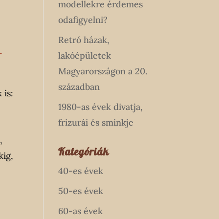
modellekre érdemes
odafigyelni?
Retró házak,
-
lakóépületek
Magyarországon a 20.
században
 is:
1980-as évek divatja,
frizurái és sminkje
,
Kategóriák
kig,
40-es évek
50-es évek
60-as évek