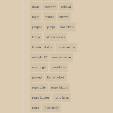
divat
enteriőr
esküvő
hippi
humor
húsvét
jampec
jampi
konfekció
könyv
lakberendezés
lázadó fiatalok
miniszoknya
mit jelent?
modern retro
nosztalgia
panellakás
pin-up
Retro boltok
retro chic
retro frizura
retro humor
retro lakás
retró
Rockabilly