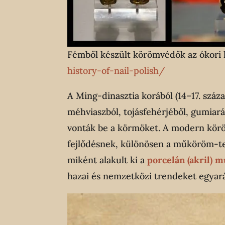
Fémből készült körömvédők az ókori 
history-of-nail-polish/
A Ming-dinasztia korából (14–17. szá
méhviaszból, tojásfehérjéből, gumiar
vonták be a körmöket. A modern körö
fejlődésnek, különösen a műköröm-te
miként alakult ki a
porcelán (akril)
hazai és nemzetközi trendeket egyará