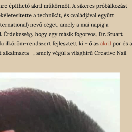
mre építhető akril műkörmöt. A sikeres próbálkozást
ökéletesítette a technikát, és családjával együtt
ternational) nevű céget, amely a mai napig a
. Érdekesség, hogy egy másik fogorvos, Dr. Stuart
rilköröm-rendszert fejlesztett ki – ő az
akril
por és 
 alkalmazta –, amely végül a világhírű Creative Nail