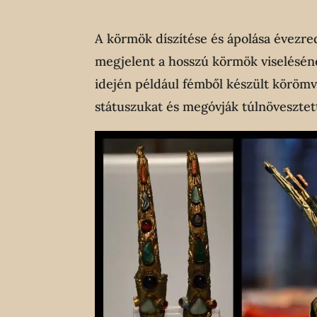
A körmök díszítése és ápolása évezre
megjelent a hosszú körmök viseléséne
idején például fémből készült körömv
státuszukat és megóvják túlnövesztet