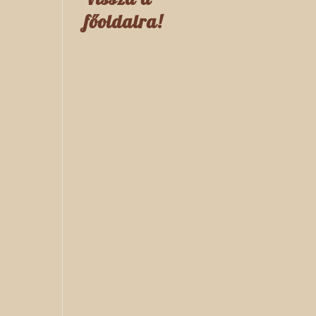
főoldalra!
a