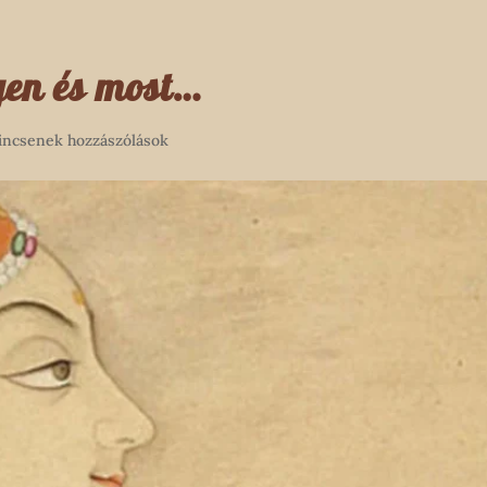
en és most…
incsenek hozzászólások