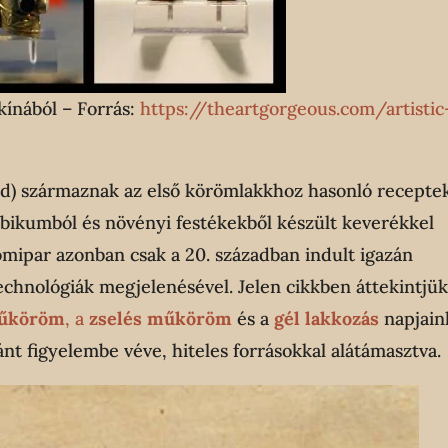
kínából – Forrás:
https://theartgorgeous.com/artistic
zad) származnak az első körömlakkhoz hasonló receptek
ábikumból és növényi festékekből készült keverékkel
mipar azonban csak a 20. században indult igazán
chnológiák megjelenésével. Jelen cikkben áttekintjük
 műköröm
, a
zselés műköröm
és a
gél lakkozás
napjain
nt figyelembe véve, hiteles forrásokkal alátámasztva.