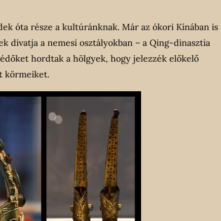
dek óta része a kultúránknak. Már az ókori Kínában is
k divatja a nemesi osztályokban – a Qing-dinasztia
édőket hordtak a hölgyek, hogy jelezzék előkelő
t körmeiket.