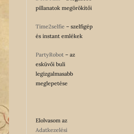
pillanatok megörökítői
Time2selfie
– szelfigép
és instant emlékek
PartyRobot
– az
esküvői buli
legizgalmasabb
meglepetése
Elolvasom az
Adatkezelési