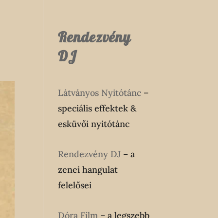
Rendezvény
DJ
Látványos Nyitótánc
–
speciális effektek &
esküvői nyitótánc
Rendezvény DJ
– a
zenei hangulat
felelősei
Dóra Film
– a legszebb