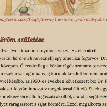
ps://sienna.co/blogs/news/the-history-of-nail-polis
öröm születése
0-as évek közepére nyúlnak vissza. Az első
akril
rcelán körömnek
neveznek) egy amerikai fogorvos, Dr.
ad közepén. Ő eredetileg a körömrágók számára terveze
ám ezek a vastag műanyag körmök kezdetben nem ara
évvel később, az 1950-es években következett be: Dr. 
baleset folytán innovatív megoldással állt elő. Slack eg
delkezésére álló fogászati akrilból, alufólia segítség
et ráragasztott a saját körmére. Ezzel megalkotta az